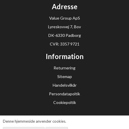
Adresse
Value Group ApS
Lyreskovvej 7, Bov
DK-6330 Padborg
CVR: 3357 9721
Information
Returnering
Sitemap
Handelsvilkår
Persondatapoltik
Cookiepoltik
Denne hjemmeside anvender cookies.
© 2021 Valueshop. All Rights Reserved.