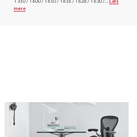
T310 / T600 / T610 / T616 / T628 / T630 /
…
Læs
mere