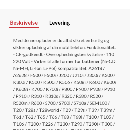
Beskrivelse
Levering
Med denne oplader er du altid sikret en hurtig og
sikker opladning af din mobiltelefon. Funktionalitet:
- CE-godkendt - Overophedningsbeskyttelse - 110 
220 Volt - Virker til alle former for batterier (Ni-CD,
Ni-MH, Li-Ion, Li-Pol) kompatibilitet: A2618 /
A2628 / F500 / F500i / J200 / J210i / J300i / K300 /
K300i / K500 / K500i / K506 / K508i / K600 / K600i
/ K608i / K700 / K700i / P800 / P900 / P908 / P910
/ P910i / R310 / R310s / R320 / R380 / R520 /
R520m / R600 / S700 / S700i / S710a / SEM100 /
T20 / T28s / T28world / T29 / T29s / T39 / T39m /
T61 / T62 / T65 / T66 / T68 / T68i / T100 / T105 /
T106 / T200 / T226 / T230 / T290 / T290i / T300 /