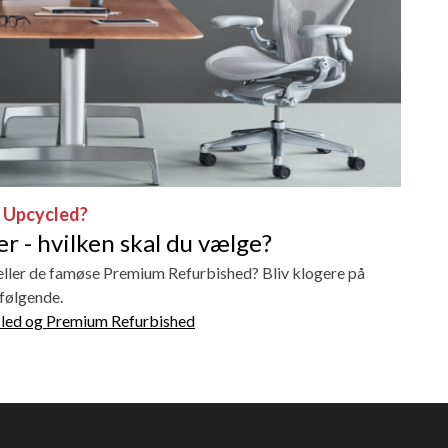
r Upcycled?
r - hvilken skal du vælge?
 eller de famøse Premium Refurbished? Bliv klogere på
rfølgende.
ycled og Premium Refurbished