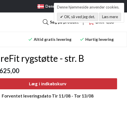
Denmark
Artikler
Kontakt
Denne hjemmeside anvender cookies.
OK, så ved jeg det.
Læs mere
Søg på produkt
DKK 0,00
Altid gratis levering
Hurtig levering
reFit rygstøtte - str. B
625,00
Læg i indkøbskurv
Forventet leveringsdato
Tir 11/08
-
Tor 13/08